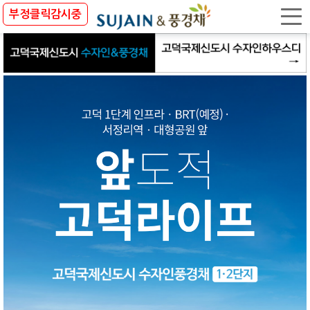
사업개요
부정클릭감시중
입지환경
프리미엄
단지안내
배치도
커뮤니티
상품안내
세대안내
인테리어
관심고객등록